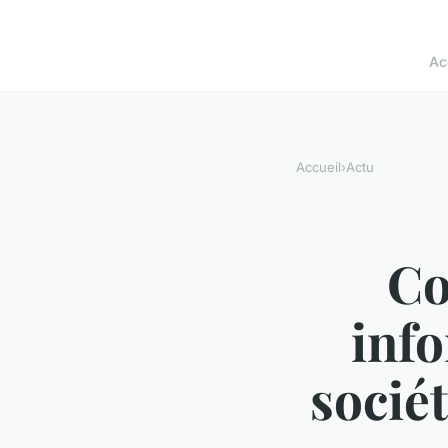
Ac
Accueil
›
Actu
Co
inf
socié