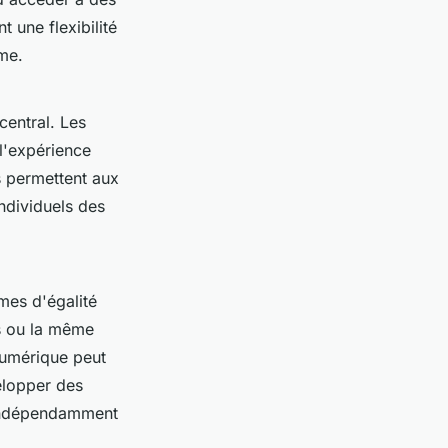
 une flexibilité
me.
central. Les
 l'expérience
s permettent aux
ndividuels des
mes d'égalité
s ou la même
 numérique peut
velopper des
, indépendamment