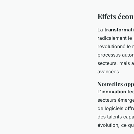
Effets éco
La
transformat
radicalement le 
révolutionné le 
processus autom
secteurs, mais 
avancées.
Nouvelles opp
L'
innovation te
secteurs émergen
de logiciels off
des talents cap
évolution, ce q