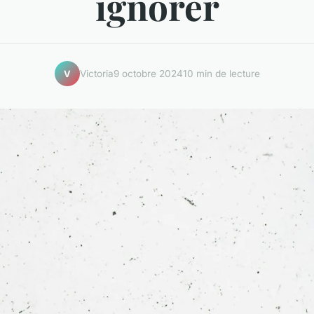
ignorer
Victoria
9 octobre 2024
10 min de lecture
V