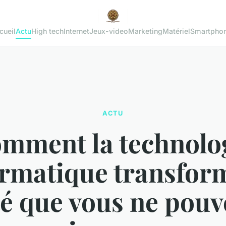
cueil
Actu
High tech
Internet
Jeux-video
Marketing
Matériel
Smartpho
ACTU
mment la technolo
ormatique transform
té que vous ne pouv