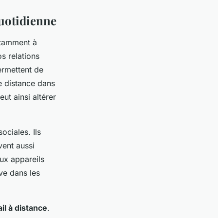
quotidienne
otamment à
s relations
ermettent de
ne distance dans
ut ainsi altérer
ociales. Ils
vent aussi
ux appareils
ve dans les
ail à distance
.