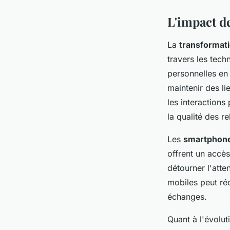
L'impact de
La
transformat
travers les tec
personnelles en 
maintenir des li
les interactions
la qualité des r
Les
smartphon
offrent un accè
détourner l'atte
mobiles peut réd
échanges.
Quant à l'évolut