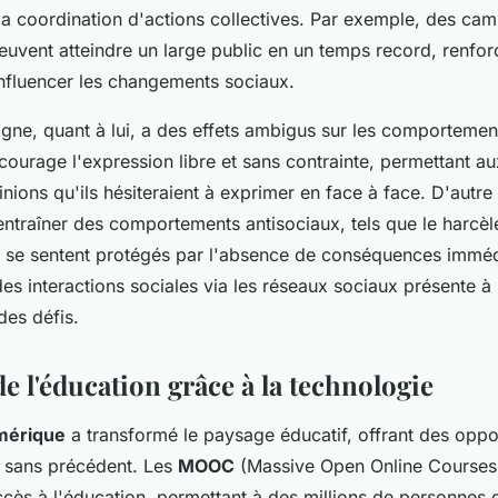
 la coordination d'actions collectives. Par exemple, des c
peuvent atteindre un large public en un temps record, renfor
influencer les changements sociaux.
igne, quant à lui, a des effets ambigus sur les comportemen
ncourage l'expression libre et sans contrainte, permettant au
nions qu'ils hésiteraient à exprimer en face à face. D'autre 
ntraîner des comportements antisociaux, tels que le harcèl
us se sentent protégés par l'absence de conséquences immédi
es interactions sociales via les réseaux sociaux présente à 
des défis.
e l'éducation grâce à la technologie
mérique
a transformé le paysage éducatif, offrant des oppo
 sans précédent. Les
MOOC
(Massive Open Online Courses
ccès à l'éducation, permettant à des millions de personnes