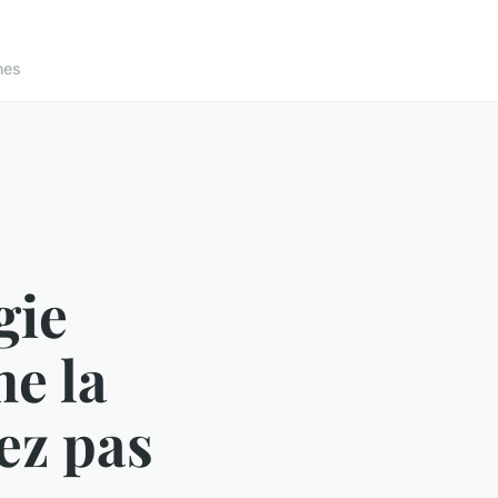
nes
gie
e la
ez pas