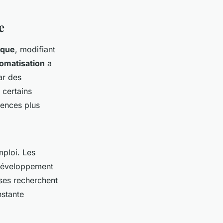
e
ique
, modifiant
omatisation
a
ar des
 certains
tences plus
ploi. Les
e développement
ises recherchent
nstante