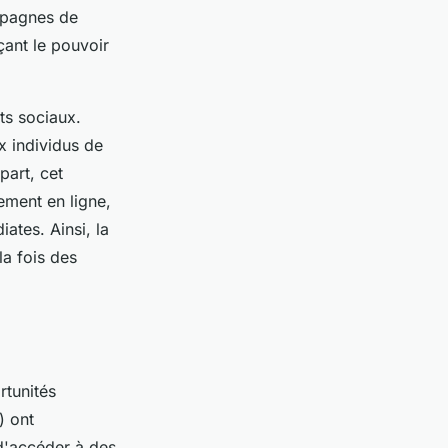
ampagnes de
çant le pouvoir
ts sociaux.
x individus de
part, cet
ement en ligne,
ates. Ainsi, la
la fois des
rtunités
) ont
 d'accéder à des