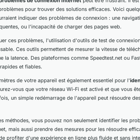
problèmes de connexion Internet
peut être frustrant. Il est
 problèmes pour trouver des solutions efficaces. Voici quel
urraient indiquer des problèmes de connexion : une navigati
réquentes, ou l'incapacité de charger des pages web.
er ces problèmes, l'utilisation d'outils de test de connexion
sable. Ces outils permettent de mesurer la vitesse de télé
que la latence. Des plateformes comme Speedtest.net ou Fas
rapides et fiables.
amètres de votre appareil est également essentiel pour l'
iden
surez-vous que votre réseau Wi-Fi est activé et que vous ê
fois, un simple redémarrage de l'appareil peut résoudre d
s méthodes, vous pouvez non seulement identifier les pro
net, mais aussi prendre des mesures pour les résoudre effi
e profiter d'une expérience en ligne plus fluide et sans inte