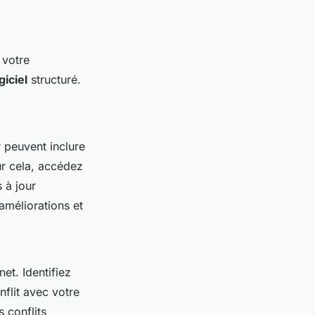
 votre
iciel
structuré.
r peuvent inclure
ur cela, accédez
 à jour
améliorations et
et. Identifiez
flit avec votre
 conflits