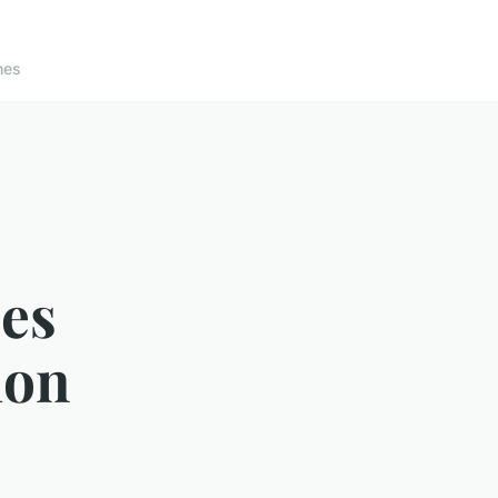
nes
es
ion