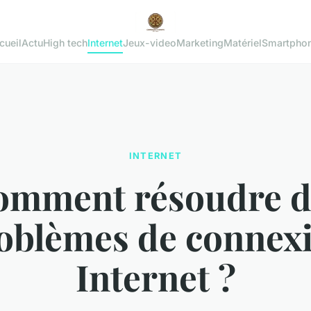
cueil
Actu
High tech
Internet
Jeux-video
Marketing
Matériel
Smartpho
INTERNET
omment résoudre d
oblèmes de connex
Internet ?