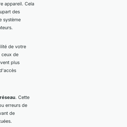
e appareil. Cela
lupart des
re système
teurs.
lité de votre
e ceux de
uvent plus
 d'accès
 réseau
. Cette
ou erreurs de
vant de
tuées.