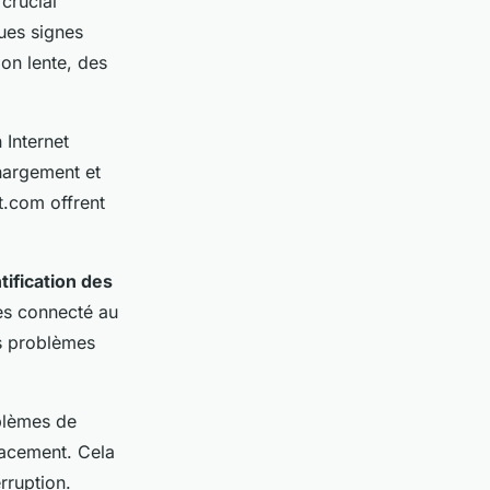
 crucial
ques signes
on lente, des
 Internet
chargement et
t.com offrent
tification des
tes connecté au
es problèmes
blèmes de
cacement. Cela
rruption.