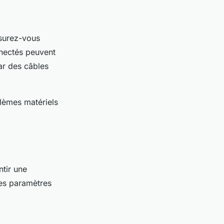
surez-vous
nnectés peuvent
ar des câbles
blèmes matériels
ntir une
ces paramètres