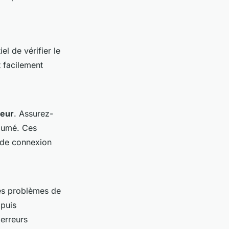
l de vérifier le
 facilement
teur
. Assurez-
llumé. Ces
 de connexion
es problèmes de
 puis
 erreurs