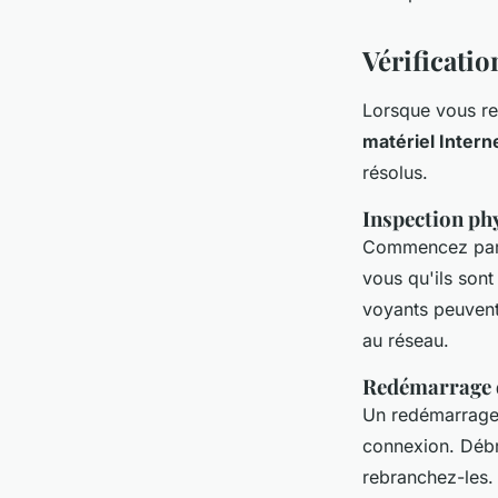
Vérificatio
Lorsque vous ren
matériel Intern
résolus.
Inspection ph
Commencez par 
vous qu'ils son
voyants peuven
au réseau.
Redémarrage 
Un redémarrage
connexion. Débr
rebranchez-les. 