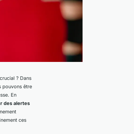
crucial ? Dans
s pouvons être
usse. En
r des alertes
énement
einement ces