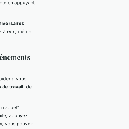
erte en appuyant
niversaires
ez à eux, même
événements
 aider à vous
 de travail
, de
 rappel".
uite, appuyez
Ici, vous pouvez