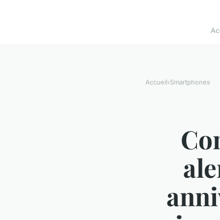
Ac
Accueil
›
Smartphones
Co
ale
anni