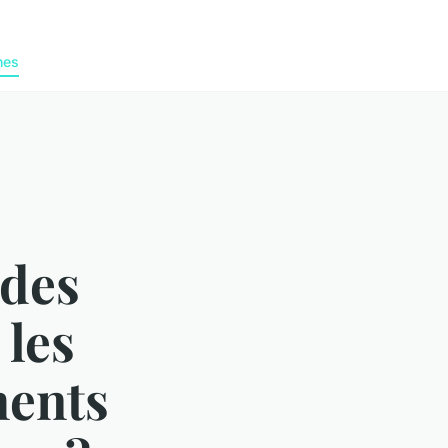
nes
des
 les
ments