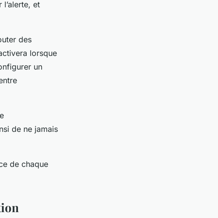
l’alerte, et
outer des
activera lorsque
onfigurer un
entre
se
insi de ne jamais
ace de chaque
tion