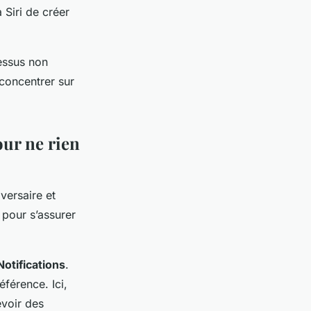
Siri de créer
essus non
 concentrer sur
our ne rien
versaire et
 pour s’assurer
Notifications
.
éférence. Ici,
evoir des