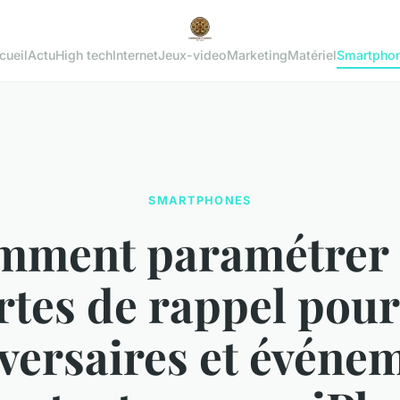
cueil
Actu
High tech
Internet
Jeux-video
Marketing
Matériel
Smartpho
SMARTPHONES
mment paramétrer 
rtes de rappel pour
versaires et événe