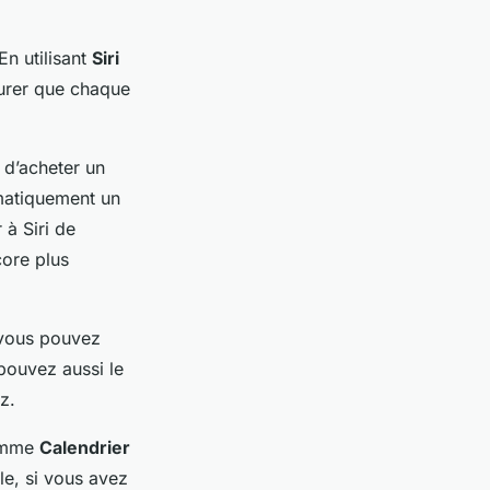
En utilisant
Siri
surer que chaque
i d’acheter un
omatiquement un
à Siri de
core plus
 vous pouvez
 pouvez aussi le
z.
comme
Calendrier
le, si vous avez