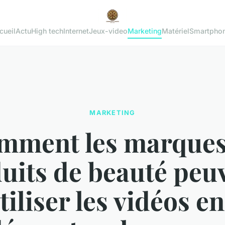
cueil
Actu
High tech
Internet
Jeux-video
Marketing
Matériel
Smartpho
MARKETING
mment les marques
uits de beauté peu
tiliser les vidéos e