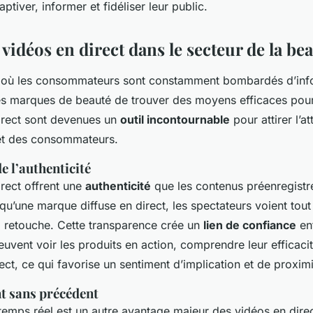
tiver, informer et fidéliser leur public.
 vidéos en direct dans le secteur de la be
où les consommateurs sont constamment bombardés d’infor
les marques de beauté de trouver des moyens efficaces pou
irect sont devenues un
outil incontournable
pour attirer l’at
érêt des consommateurs.
e l’authenticité
rect offrent une
authenticité
que les contenus préenregistr
qu’une marque diffuse en direct, les spectateurs voient tout
 retouche. Cette transparence crée un
lien de confiance
ent
 peuvent voir les produits en action, comprendre leur efficaci
ect, ce qui favorise un sentiment d’implication et de proximi
t sans précédent
 temps réel est un autre avantage majeur des vidéos en direc