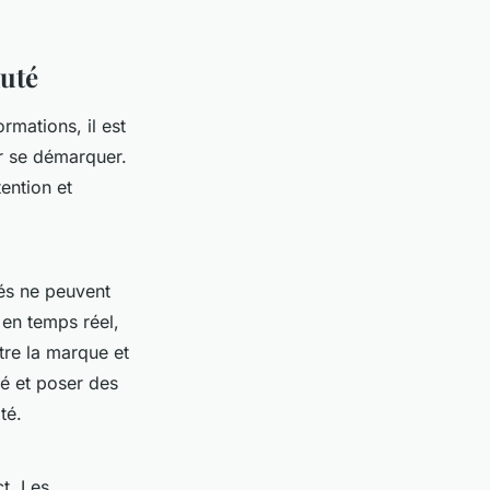
auté
mations, il est
r se démarquer.
tention et
és ne peuvent
 en temps réel,
re la marque et
té et poser des
té.
t. Les