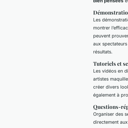
bien pensées
et
Démonstration
Les démonstratio
montrer l’effica
peuvent prouve
aux spectateurs 
résultats.
Tutoriels et s
Les vidéos en d
artistes maquill
créer divers loo
également à pro
Questions-ré
Organiser des s
directement aux