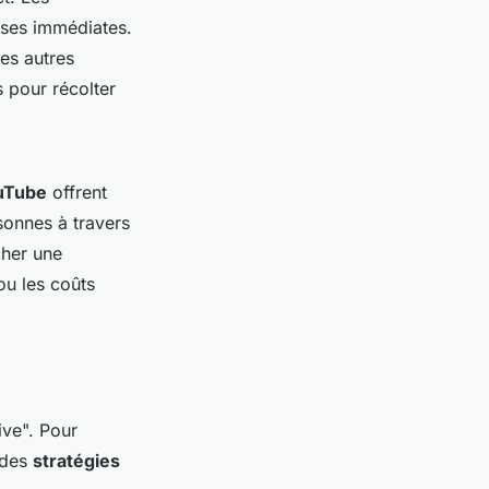
nses immédiates.
es autres
 pour récolter
uTube
offrent
sonnes à travers
cher une
ou les coûts
ive". Pour
 des
stratégies