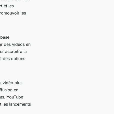
t et les
promouvoir les
 base
er des vidéos en
ur accroître la
à des options
s vidéo plus
ffusion en
ants. YouTube
 et les lancements