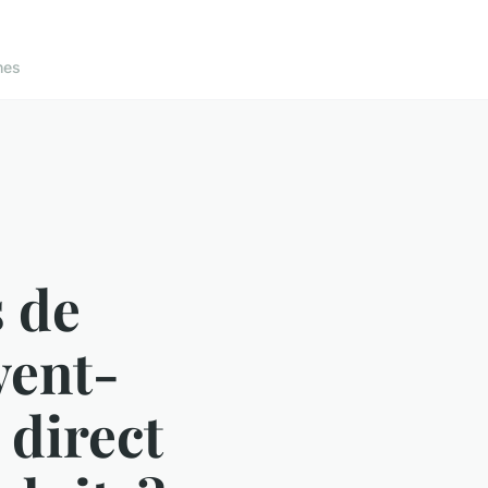
nes
 de
vent-
n direct